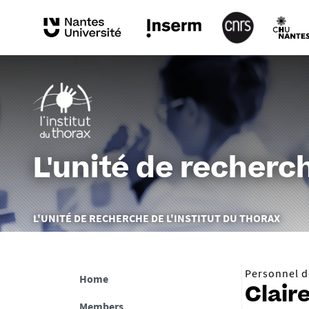
L'unité de recherch
Vous
L'UNITÉ DE RECHERCHE DE L'INSTITUT DU THORAX
êtes
ici :
Personnel de
Home
Clair
Members