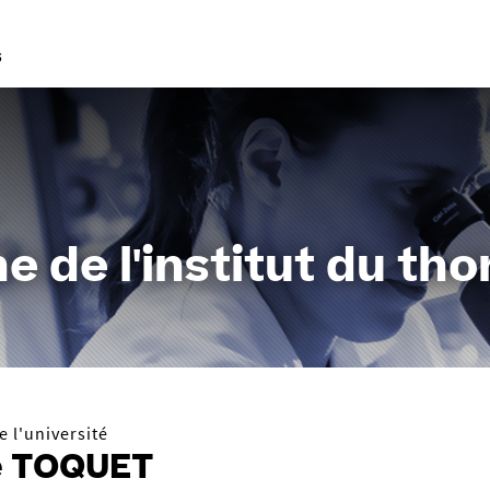
Aller
au
contenu
e de l'institut du tho
 l'université
e TOQUET