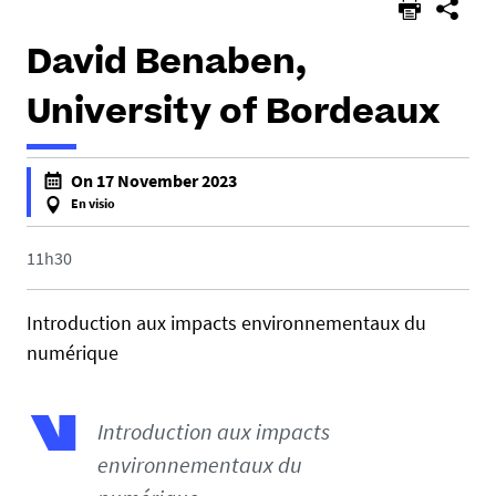
David Benaben,
University of Bordeaux
h
On 17 November 2023
t
En visio
t
f
p
a
11h30
s
l
:
s
Introduction aux impacts environnementaux du
/
e
numérique
/
f
u
a
m
l
Introduction aux impacts
r
s
1
environnementaux du
e
0