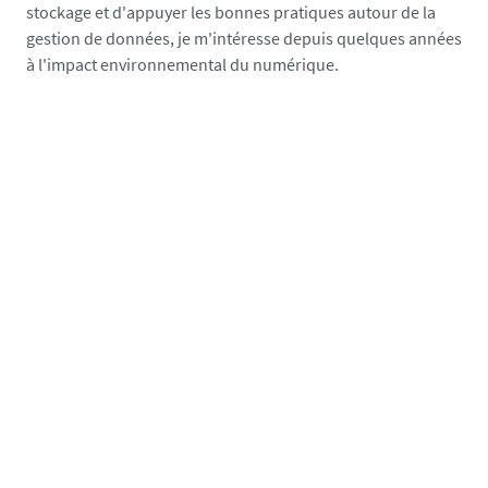
m
stockage et d'appuyer les bonnes pratiques autour de la
e
gestion de données, je m'intéresse depuis quelques années
d
à l'impact environnemental du numérique.
i
a
s
/
p
h
o
t
o
/
i
m
p
a
c
t