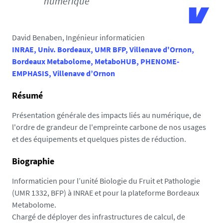
numérique
8
7
.
David Benaben, Ingénieur informaticien
u
INRAE, Univ. Bordeaux, UMR BFP, Villenave d'Ornon,
n
Bordeaux Metabolome, MetaboHUB, PHENOME‐
i
EMPHASIS, Villenave d’Ornon
v
-
Résumé
n
Présentation générale des impacts liés au numérique, de
a
l'ordre de grandeur de l'empreinte carbone de nos usages
n
et des équipements et quelques pistes de réduction.
t
e
Biographie
s
.
Informaticien pour l’unité Biologie du Fruit et Pathologie
f
(UMR 1332, BFP) à INRAE et pour la plateforme Bordeaux
r
Metabolome.
/
Chargé de déployer des infrastructures de calcul, de