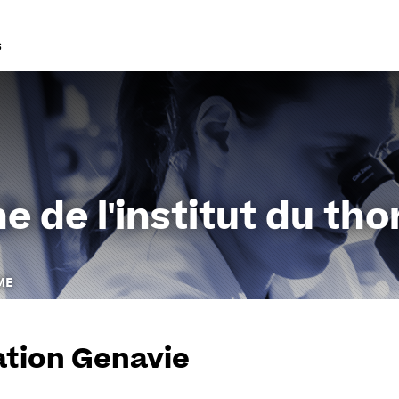
Go
to
content
e de l'institut du tho
ME
tion Genavie