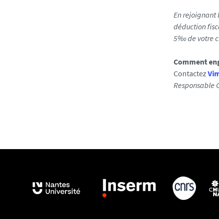
En rejoignant 
déduction fis
5‰ de votre ch
Comment enga
Contactez
Vi
Responsable C