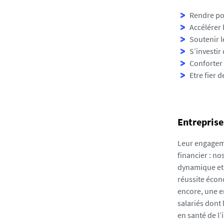
Rendre pos
Accélérer 
Soutenir l
S’investir
Conforter l
Etre fier 
Entreprise
Leur engagem
financier : n
dynamique et 
réussite écon
encore, une en
salariés dont 
en santé de l’