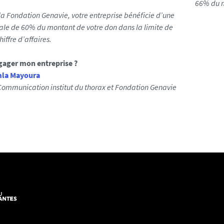
66% du m
la Fondation Genavie, votre entreprise bénéficie d’une
cale de 60% du montant de votre don dans la limite de
iffre d’affaires.
ger mon entreprise ?
mla Mayoura
ommunication institut du thorax et Fondation Genavie