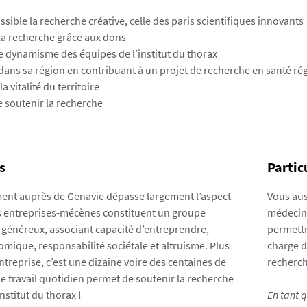
sible la recherche créative, celle des paris scientifiques innovants
la recherche grâce aux dons
e dynamisme des équipes de l’institut du thorax
 dans sa région en contribuant à un projet de recherche en santé ré
a vitalité du territoire
de soutenir la recherche
s
Partic
ent auprès de Genavie dépasse largement l’aspect
Vous aus
os entreprises-mécènes constituent un groupe
médecins
généreux, associant capacité d’entreprendre,
permettre
omique, responsabilité sociétale et altruisme. Plus
charge d
treprise, c’est une dizaine voire des centaines de
recherch
le travail quotidien permet de soutenir la recherche
institut du thorax !
En tant q