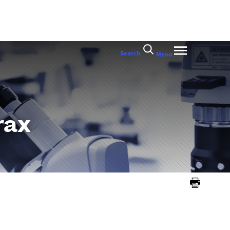
Search
Menu
rax