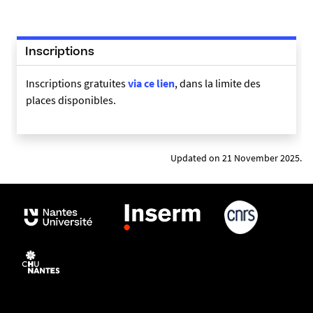
1
7
5
Inscriptions
9
7
Inscriptions gratuites
via ce lien
, dans la limite des
4
places disponibles.
4
5
4
1
Updated on 21 November 2025.
3
8
1
-
p
n
g