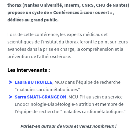
:
s
thorax (Nantes Université, Inserm, CNRS, CHU de Nantes)
/
e
propose un cycle de « Conférences à cœur ouvert »,
/
f
dédiées au grand public.
u
a
m
l
Lors de cette conférence, les experts médicaux et
r
s
scientifiques de l’institut du thorax feront le point sur leurs
1
e
avancées dans la prise en charge, la compréhension et la
0
prévention de l’athérosclérose.
8
7
Les intervenants :
.
Laura BUTRUILLE
, MCU dans l'équipe de recherche
u
"maladies cardiométaboliques"
n
Sarra SMATI-GRANGEON
, MCU-PH au sein du service
i
Endocrinologie-Diabétologie-Nutrition et membre de
v
l'équipe de recherche
"maladies cardiométaboliques"
-
n
Parlez-en autour de vous et venez nombreux !
a
n