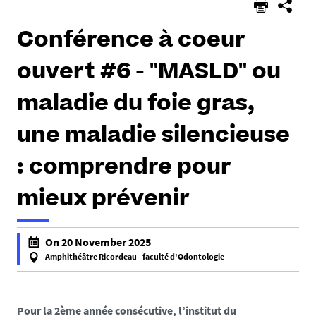
Conférence à coeur
ouvert #6 - "MASLD" ou
maladie du foie gras,
une maladie silencieuse
: comprendre pour
mieux prévenir
h
On 20 November 2025
t
Amphithéâtre Ricordeau - faculté d'Odontologie
t
f
p
a
s
l
Pour la 2ème année consécutive, l’institut du