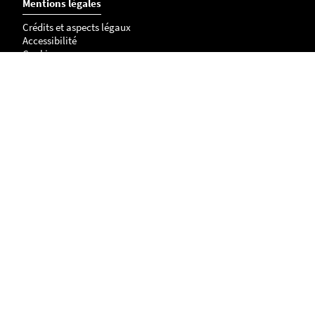
Mentions légales
Crédits et aspects légaux
Accessibilité
Cookies
Address
L'institut du thorax research unit
Inserm UMR 1087 / CNRS UMR 6291
IRS - UN
8 quai Moncousu
BP 70721
44007 NANTES Cedex 1
Access map
Phone number : 02 28 08 01 10
u1087@univ-nantes.fr