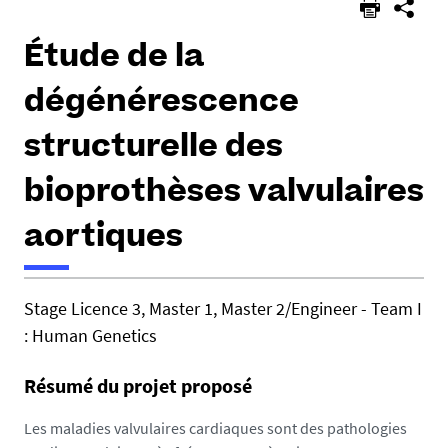
Étude de la
dégénérescence
structurelle des
bioprothèses valvulaires
aortiques
h
Stage Licence 3, Master 1, Master 2/Engineer - Team I
t
: Human Genetics
t
p
Résumé du projet proposé
s
:
Les maladies valvulaires cardiaques sont des pathologies
/