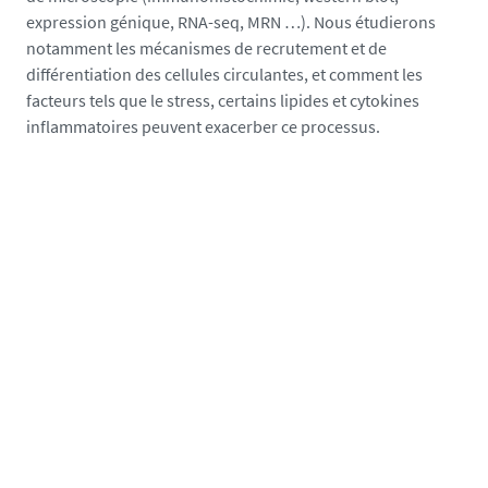
s
expression génique, RNA-seq, MRN …). Nous étudierons
h
notamment les mécanismes de recrutement et de
u
différentiation des cellules circulantes, et comment les
t
facteurs tels que le stress, certains lipides et cytokines
t
inflammatoires peuvent exacerber ce processus.
e
r
s
t
o
c
k
-
5
5
0
3
6
8