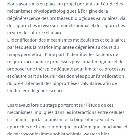
Nous avons mis en place un projet portant sur l’étude des
s
mécanismes physiopathologiques à l’origine de la
.
dégénérescence des prothèses biologiques valvulaires, via
f
des approches in vivo sur modèle animal et des approches
r
in vitro de culture cellulaire.
/
L’identification des mécanismes moléculaires et cellulaires
m
par lesquels la matrice implantée dégénère au cours du
e
temps permettra, d’une part d’identifier les facteurs de
d
risque exacerbant ce processus physiopathologique et de
i
proposer une thérapie adéquate pour limiter ce processus,
a
et d’autre part de fournir des données pour l’amélioration
s
du pré-traitement des bioprothèses valvulaires afin de
/
limiter leur dégénérescence.
p
h
Les travaux lors du stage porteront sur l’étude de ces
o
mécanismes impliqués dans les interactions entre cellules
t
circulantes qui la colonisent et la bioprothèse via des
o
approches de transcriptomique, protéomique, biochimie et
/
de microscopie (immunohistochimie, western blot,