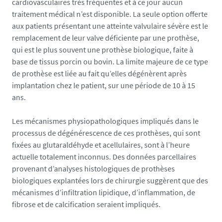
cardiovasculaires très fréquentes et à ce jour aucun
/
traitement médical n’est disponible. La seule option offerte
u
aux patients présentant une atteinte valvulaire sévère est le
m
remplacement de leur valve déficiente par une prothèse,
r
qui est le plus souvent une prothèse biologique, faite à
1
base de tissus porcin ou bovin. La limite majeure de ce type
0
de prothèse est liée au fait qu’elles dégénèrent après
8
implantation chez le patient, sur une période de 10 à 15
7
ans.
.
u
Les mécanismes physiopathologiques impliqués dans le
n
processus de dégénérescence de ces prothèses, qui sont
i
fixées au glutaraldéhyde et acellulaires, sont à l’heure
v
actuelle totalement inconnus. Des données parcellaires
-
provenant d’analyses histologiques de prothèses
n
biologiques explantées lors de chirurgie suggèrent que des
a
mécanismes d’infiltration lipidique, d’inflammation, de
n
fibrose et de calcification seraient impliqués.
t
e