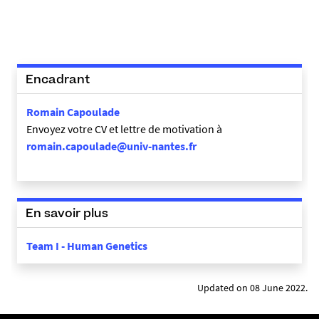
2
5
3
-
c
Encadrant
o
p
Romain Capoulade
i
Envoyez votre CV et lettre de motivation à
e
romain.capoulade@univ-nantes.fr
-
e
q
-
En savoir plus
i
_
Team I - Human Genetics
1
5
Updated on 08 June 2022.
6
8