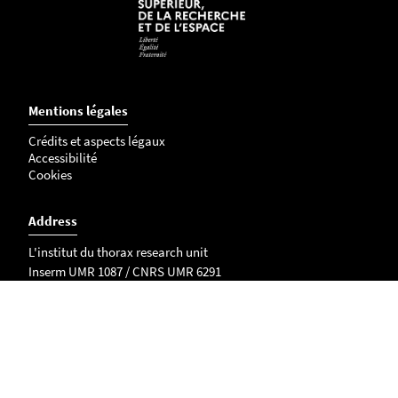
Mentions légales
Crédits et aspects légaux
Accessibilité
Cookies
Address
L'institut du thorax research unit
Inserm UMR 1087 / CNRS UMR 6291
IRS - UN
8 quai Moncousu
BP 70721
44007 NANTES Cedex 1
Access map
Phone number : 02 28 08 01 10